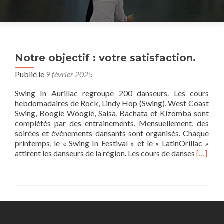
Notre objectif : votre satisfaction.
Publié le
9 février 2025
Swing In Aurillac regroupe 200 danseurs. Les cours
hebdomadaires de Rock, Lindy Hop (Swing), West Coast
Swing, Boogie Woogie, Salsa, Bachata et Kizomba sont
complétés par des entrainements. Mensuellement, des
soirées et événements dansants sont organisés. Chaque
printemps, le « Swing In Festival » et le « LatinOrillac »
En
attirent les danseurs de la région. Les cours de danses
[…]
savoir
plus
surNotr
objectif
:
votre
satisfac