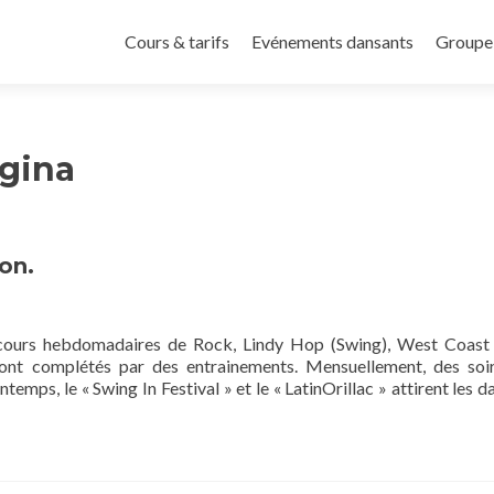
Aller
au
Cours & tarifs
Evénements dansants
Groupe
contenu
principal
gina
ion.
 cours hebdomadaires de Rock, Lindy Hop (Swing), West Coast
nt complétés par des entrainements. Mensuellement, des soi
mps, le « Swing In Festival » et le « LatinOrillac » attirent les d