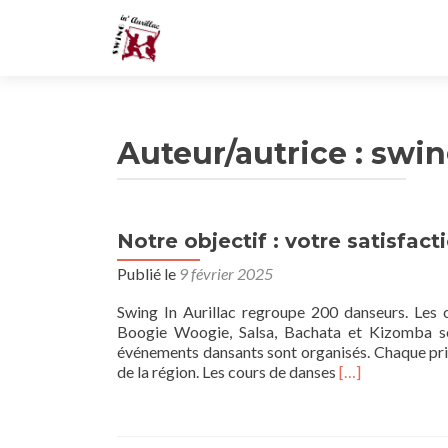
Auteur/autrice :
swin
Notre objectif : votre satisfact
Publié le
9 février 2025
Swing In Aurillac regroupe 200 danseurs. Les
Boogie Woogie, Salsa, Bachata et Kizomba so
événements dansants sont organisés. Chaque printe
En
de la région. Les cours de danses
[…]
savoir
plus
surNotre