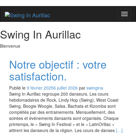
Affic
la
naviga
Swing In Aurillac
Bienvenue
Notre objectif : votre
satisfaction.
Publié le
9 février 2025
6 juillet 2026
par
swingina
Swing In Aurillac regroupe 200 danseurs. Les cours
hebdomadaires de Rock, Lindy Hop (Swing), West Coast
Swing, Boogie Woogie, Salsa, Bachata et Kizomba sont
complétés par des entrainements. Mensuellement, des
soirées et événements dansants sont organisés. Chaque
printemps, le « Swing In Festival » et le « LatinOrillac »
En
attirent les danseurs de la région. Les cours de danses
[…]