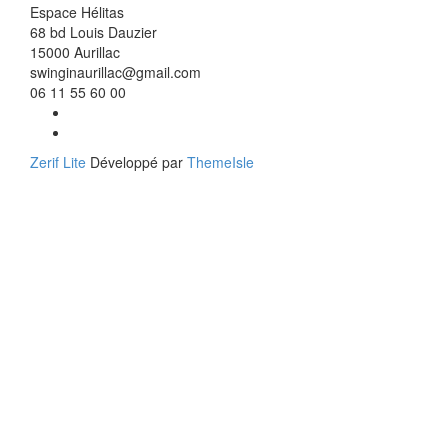
savoir
Espace Hélitas
plus
68 bd Louis Dauzier
surNotre
15000 Aurillac
objectif
swinginaurillac@gmail.com
:
06 11 55 60 00
votre
Lien
satisfactio
Facebook
Lien
Instagram
Zerif Lite
Développé par
ThemeIsle